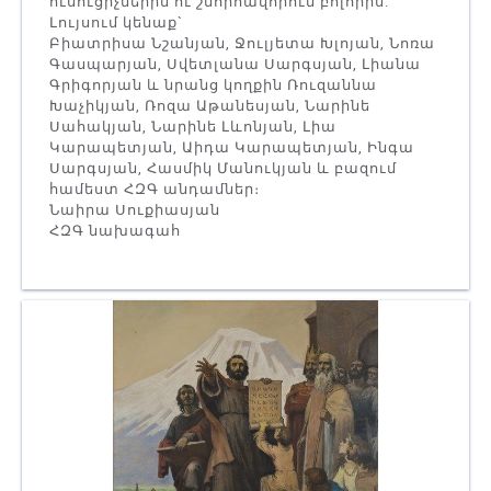
ուսուցիչներին ու շնորհավորում բոլորիս:
Լույսում կենաք`
Բիատրիսա Նշանյան, Ջուլյետա Խլոյան, Նոռա
Գասպարյան, Սվետլանա Սարգսյան, Լիանա
Գրիգորյան և նրանց կողքին Ռուզաննա
Խաչիկյան, Ռոզա Աթանեսյան, Նարինե
Սահակյան, Նարինե Լևոնյան, Լիա
Կարապետյան, Աիդա Կարապետյան, Ինգա
Սարգսյան, Հասմիկ Մանուկյան և բազում
համեստ ՀԶԳ անդամներ։
Նաիրա Սուքիասյան
ՀԶԳ նախագահ