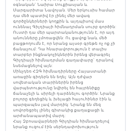
օգնական` Նաիրա Սուքիասյան և
Մարգարիտա Նավոյան. Մեր երկուսիս համար
դա մեծ պատիվ էր լինել մեր ավագ
գործընկերների կողքին և այդպիսով մաս
ունենալ Գիլդիայի հիմնադրման սուրբ գործին:
Ուստի դա մեր պարտականությունն է, որ այդ
անունները չմոռացվեն: Ու ցավոք նաև մեծ
բացթողումն է, որ նրանց այսօր գրեթե ոչ ոք չի
ճանաչում: Դա հնարավորություն է տալիս
տարբեր ինքնակոչիկներին իրենց վերագրել
Գիլդիայի հիմնադրման գաղափարը` դրանով
նսեմացնելով այն:
Մինչդեռ ՀԶԳ հիմնադիրները Հայաստանի
առաջին գիդերն են եղել: Այն դժվար
սովետական տարիներին իրենց
վարպետությունը նվիրել են հայրենիքը
ճանաչելի և սիրելի դարձնելու գործին: Նրանք
բոլորը գեղեցիկ և խելացի հայուհիներ էին և
պարզապես լավ մարդիկ: Նրանք են մեզ
սովորեցրել լինել գիտակից քաղաքացի և
արժանապատիվ մարդ:
Հայ Զբոսավարների Գիլդիան հիմնադրելով
նրանք ուզում էին սերնդափոխություն