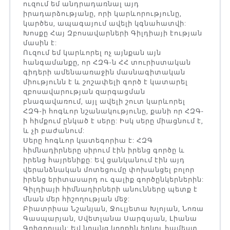
ուզում եմ անդրադառնալ այդ
իրադարձությանը, որի կարևորությունը,
կարծես, ապագայում ավելի կգնահատվի:
Խոսքը Հայ Զբոսավարների Գիլդիայի էության
մասին է:
Ուզում եմ կարևորել ոչ այնքան այն
հանգամանքը, որ ՀԶԳ-ն ՀՀ տուրիստական
գիդերի ամենաառաջին մասնագիտական
միությունն է և շոշափելի գործ է կատարել
զբոսավարության զարգացման
բնագավառում, այլ ավելի շուտ կարևորել
ՀԶԳ-ի հոգևոր նշանակությունը, քանի որ ՀԶԳ-
ի հիմքում ընկած է սերը: Իսկ սերը միացնում է,
և չի բաժանում:
Սերը հոգևոր կատեգորիա է: ՀԶԳ
հիմնադիրները սիրում էին իրենց գործը և
իրենց հայրենիքը: Եվ ցանկանում էին այդ
վերանձնական մոտեցումը փոխանցել բոլոր
իրենց երիտասարդ ու գալիք գործընկերներին:
Գիլդիայի հիմնադիրների անունները պետք է
մնան մեր հիշողության մեջ:
Բիատրիսա Նշանյան, Ջուլյետա Խլոյան, Նոռա
Գասպարյան, Սվետլանա Սարգսյան, Լիանա
Գրիգորյան: Եվ նրանց կողքին երկու համեստ