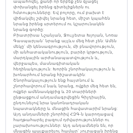
ապահովել, քանի որ երբեք չեն զլացել
փոխանցել իրենց գիտելիքներն ու
հմտությունները: Եվ բոլորը, ում բախտ է
վիճակվել շփվել նրանց հետ, միշտ կպահեն
նրանց իրենց սրտերում ու կշարունակեն
նրանց գործը:
Բիատրիսա Նշանյան, Ջուլյետա Խլոյան, Նոռա
Գասպարյան` նրանք այլևս մեզ հետ չեն: Ամեն
մեկը` մի կենսագրություն, մի բնավորություն,
մի անհատականություն, բարձր կրթություն,
մարդկային արժանապատվություն և,
վերջապես, մասնագիտական
հեղինակություն: Խորին շնորհակալություն և
խոնարհում նրանց հիշատակին:
Շնորհակալություն ենք հայտնում և
շնորհավորում նաև նրանց, ովքեր մեզ հետ են,
ովքեր ամենասկզբից և 20 տարիների
ընթացքում անդամագրվեցին Գիլդիային,
ընդունելով նրա կանոնադրական
նպատակները և մնացին հավատարիմ նրանց:
Այդ անդամների շնորհիվ ՀԶԳ-ն կարողացավ
հաղթահարել բազում դժվարություններ ու
չարախոսություններ: Այդ անդամներն են, որ
մնացին պայքարելու համար` չուրացան իրենց