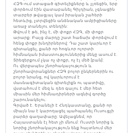
ՀԶԳ-ում ստացած գիտելիքները և չլռեցին, երբ
փորձում էին վատաբանել Գիլդիան, չգնացին
տարբեր թվացյալ կամ իրական շահերի
հետևից, չտրվեցին անձնական ամբիցիաները
առաջ տանելու տենդին:
Թվում է թե, ինչ է, մի փոքր ՀԶԳ, մի փոքր
արարք: Բայց մարդը շատ հաճախ փորձվում է
հենց փոքր խնդիրներով: Դա շատ կարևոր է
գիտակցել, քանի որ հոգևոր ոլորտի
հիմնական իմաստություններից մեկը ասում է.
Տիեզերքում չկա ոչ փոքր, ոչ էլ մեծ [բան]:
Ու վերջապես շնորհակալություն և
շնորհավորանքներ ՀԶԳ բոլոր ընկերներին ու
բոլոր նրանց, ով կարևորում է
մասնագիտական գիտելիքն ու պատիվը,
վստահում է մեզ և դեռ գալու է մեր հետ
միասին մեր հիմնադիրների ազնիվ գործը
շարունակելու:
Գրված է. Երանելի է Հնդկաստանը, քանի որ
միայն նա է կարողացել պահպանել Ուսուցչի
բարձր գաղափարը: Ավելացնեմ, որ
Հայաստանն էլ հետ չի մնում: Ուստի նորից և
նորից շնորհակալություն ենք հայտնում մեր