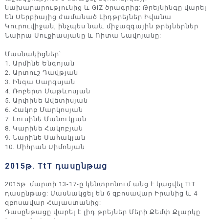
նախարարությունից և GIZ ծրագրից: Թրեյնինգը վարել
են Սերբիայից ժամանած Լիդթրեյներ Իվանա
Կուրուվիջան, ինչպես նաև միջազգային թրեյներներ
Նաիրա Սուքիասյանը և Ռիտա Նավոյանը:
Մասնակիցներ`
1. Արմինե Ենգոյան
2. Արտուշ Դավթյան
3. Ինգա Սարգսյան
4. Ռոբերտ Մաթևոսյան
5. Արփինե Ավետիսյան
6. Հակոբ Մարկոսյան
7. Լուսինե Մանուկյան
8. Կարինե Հակոբյան
9. Նարինե Սահակյան
10. Միհրան Սիմոնյան
2015թ. TtT դասընթաց
2015թ. մարտի 13-17-ը կենտրոնում անց է կացվել TtT
դասընթաց: Մասնակցել են 6 զբոսավար Իրանից և 4
զբոսավար Հայաստանից:
Դասընթացը վարել է լիդ թրեյներ Մերի Քեմփ Քլարկը