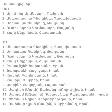
Մասնակիցներ`
HOT
1. Ալի Մոհդ Ալ.Անսարի, Բահրեյն
2. Անաստասիա Դետկինա, Ղազախստան
3. Սոինապա Պանկոնգ, Թայլանդ
4. Ուտումպորն Կումսաարդ, Թայլանդ
5. Հայկ Մելքոնյան, Հայաստան
TtT
1. Անաստասիա Դետկինա, Ղազախստան
2. Սոինապա Պանկոնգ, Թայլանդ
3. Ուտումպորն Կումսաարդ, Թայլանդ
4. Հայկ Մելքոնյան, Հայաստան
5. Բանաֆշեհ Ֆարահանի, Իրան
6. Ֆարզանեհ Հաջիջաթ, Իրան
7. Հանիյե Բաղերզադե, Իրան
8. Հանիյա Ռաբիեի, Իրան
9. Կարինե Հակոբյան, Հայաստան
10. Մադիեհ (Մադի) ՋահանգիրԲոլուրչիան, Իրան
11. Մարյամ (Աֆարին) Ռեզասեֆաթ Բալասբանեհ, Իրան
12. Պեժման Ազիզի Սոհրոֆիրուզանի, Իրան
13. Ռահմաթոլլահ (Ռամին) Զաբիհմանդ, Իրան