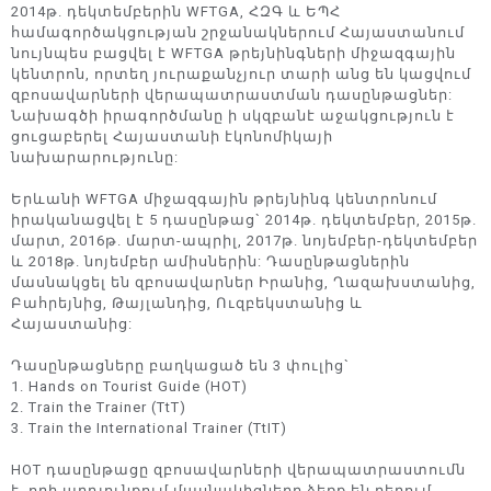
2014թ. դեկտեմբերին WFTGA, ՀԶԳ և ԵՊՀ
համագործակցության շրջանակներում Հայաստանում
նույնպես բացվել է WFTGA թրեյնինգների միջազգային
կենտրոն, որտեղ յուրաքանչյուր տարի անց են կացվում
զբոսավարների վերապատրաստման դասընթացներ:
Նախագծի իրագործմանը ի սկզբանէ աջակցություն է
ցուցաբերել Հայաստանի էկոնոմիկայի
նախարարությունը:
Երևանի WFTGA միջազգային թրեյնինգ կենտրոնում
իրականացվել է 5 դասընթաց` 2014թ. դեկտեմբեր, 2015թ.
մարտ, 2016թ. մարտ-ապրիլ, 2017թ. նոյեմբեր-դեկտեմբեր
և 2018թ. նոյեմբեր ամիսներին: Դասընթացներին
մասնակցել են զբոսավարներ Իրանից, Ղազախստանից,
Բահրեյնից, Թայլանդից, Ուզբեկստանից և
Հայաստանից:
Դասընթացները բաղկացած են 3 փուլից`
1. Hands on Tourist Guide (HOT)
2. Train the Trainer (TtT)
3. Train the International Trainer (TtIT)
HOT դասընթացը զբոսավարների վերապատրաստումն
է, որի արդյունքում մասնակիցները ձեռք են բերում