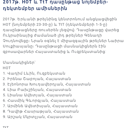
2017թ. HOT և TtT դասընթաց նոյեմբեր-
դեկտեմբեր ամիսներին
2017թ. Երևանի թրեյնինգ կենտրոնում անցկացվեցին
HOT (նոյեմբերի 23-30-ը) և TtT (դեկտեմբերի 1-5-ը)
դասընթացները ռուսերեն լեզվով։ Դասընթացը վարեց
Ուկրաինայից ժամանած լիդ թրեյներ Գենադի
Չուդնովեցը։ Նրան օգնել է միջազգային թրեյներ Նաիրա
Սուքիասյանը։ Դասընթացի մասնակիցներն էին
զբոսավարներ Հայաստանից և Ուզբեկստանից:
Մասնակիցներ՝
HOT
1. Վադիմ Լևին, Ուզբեկստան
2. Իրենա Շաբոյան, Հայաստան
3. Էլեոնորա Խուդավերդյան, Հայաստան
4. Լիա Բախշինյան, Հայաստան
5. Լիանա Ավետյան, Հայաստան
6. Հասմիկ Գևորգյան, Հայաստան
7. Արմինե Ավետիսյան, Հայաստան
8. Դավիթ Հասրաթյան, Հայաստան
9. Արշակ Մկրտչյան, Հայաստան
TtT