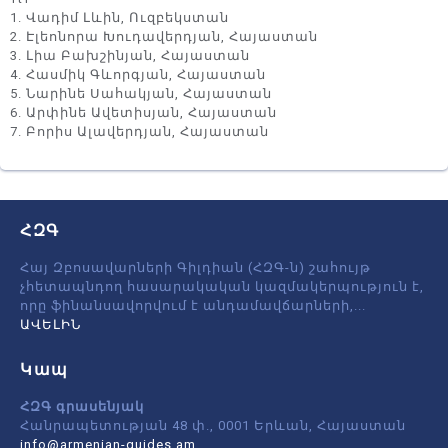
1. Վադիմ Լևին, Ուզբեկստան
2. Էլեոնորա Խուդավերդյան, Հայաստան
3. Լիա Բախշինյան, Հայաստան
4. Հասմիկ Գևորգյան, Հայաստան
5. Նարինե Սահակյան, Հայաստան
6. Արփինե Ավետիսյան, Հայաստան
7. Բորիս Ալավերդյան, Հայաստան
ՀԶԳ
Հայ Զբոսավարների Գիլդիան (ՀԶԳ-ն) շահույթ
չհետապնդող հասարակական կազմակերպություն է,
որը ֆինանսավորվում է անդամավճարների,
...
ԱՎԵԼԻՆ
Կապ
ՀԶԳ գրասենյակ
Հանրապետության 48 փ., 0001 Երևան, Հայաստան
info@armenian-guides.am